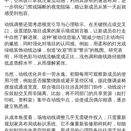
中，空间设计本就注重流动感，利用其原有的通透布局，进
一步弱化门禁或隔断的视觉阻隔，能让新成员从第一天起就
感受到包容。
动线调整还需考虑视觉引导与心理暗示。在关键拐点或交叉
口，设置团队项目成果的展示墙或留言板，让新成员在行走
中自然了解进展。这种“被动信息输入”能减少他们主动询问
的尴尬，同时强化对项目的认同感。例如，用柔和的灯光或
绿植装饰动线边缘，创造“欢迎”而非“警示”的氛围。研究表
明，环境色彩与动线流畅度成正比，浅色调和曲线路径能降
低皮质醇水平，从而缓解紧张。
当然，动线优化并非一劳永逸。初期每周可观察新成员的使
用习惯，例如是否频繁绕路或避开某些区域，据此微调桌椅
摆放或通道宽度。联合项目往往涉及跨部门协作，动线设计
应鼓励交叉而非隔离。比如，将不同部门的共享资源（如打
印机、资料架）集中在动线中点，迫使成员偶尔相遇，逐步
建立熟悉感。
从成本角度看，场地动线调整几乎无需硬件投入，只需重新
规划家具布局或标识系统。它不像重新装修那样耗时，却能
在短时间内改变空间叙事。新成员的心理防备往往源于对未