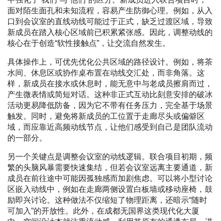
面对陌生面孔和未知流程，容易产生防御心理。例如，从入
口到会议室的直线动线可能过于正式，缺乏过渡区域，导致
新成员在踏入核心区域前已积累紧张感。因此，调整动线的
核心在于创造“软性接触点”，让交流自然发生。
具体操作上，可优先优化公共区域的路径设计。例如，将茶
水间、休息区或协作桌布置在动线交汇处，而非角落。这
样，新成员在接水或休息时，能无意中与老成员擦肩而过，
产生微表情或简短对话。这种非正式互动比刻意安排的破冰
活动更易降低防备，因为它不带有任务压力，完全基于场景
触发。同时，避免将新成员的工位置于走廊尽头或偏僻区
域，而应靠近高频动线节点，让他们感受到自己是团队流动
的一部分。
另一个关键点是调整会议室的动线逻辑。联合项目初期，频
繁的头脑风暴需要快速集结，但若会议室远离主要通道，新
成员在前往途中可能因孤独感而加剧焦虑。可以将小型讨论
区嵌入动线中，例如在走廊两侧设置白板墙或移动座椅，鼓
励即兴讨论。这种做法不仅缩短了物理距离，还暗示“随时
可加入”的开放性。此外，在成都无国界这类现代化大厦